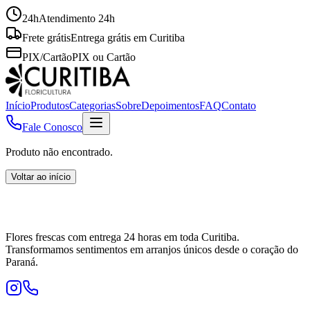
24h
Atendimento 24h
Frete grátis
Entrega grátis em Curitiba
PIX/Cartão
PIX ou Cartão
Início
Produtos
Categorias
Sobre
Depoimentos
FAQ
Contato
Fale Conosco
Produto não encontrado.
Voltar ao início
Flores frescas com entrega 24 horas em toda Curitiba.
Transformamos sentimentos em arranjos únicos desde o coração do
Paraná.